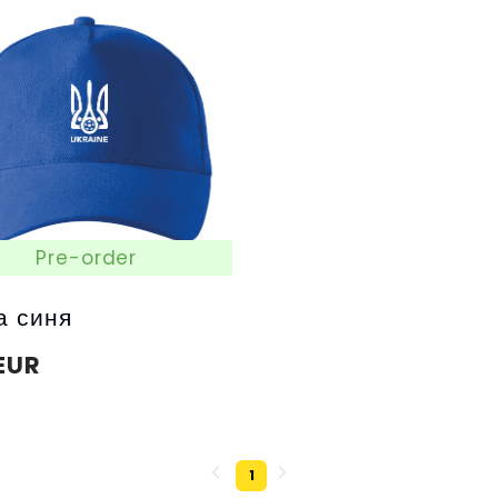
Pre-order
а синя
EUR
1